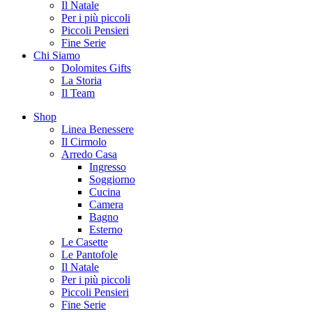
Il Natale
Per i più piccoli
Piccoli Pensieri
Fine Serie
Chi Siamo
Dolomites Gifts
La Storia
Il Team
Shop
Linea Benessere
Il Cirmolo
Arredo Casa
Ingresso
Soggiorno
Cucina
Camera
Bagno
Esterno
Le Casette
Le Pantofole
Il Natale
Per i più piccoli
Piccoli Pensieri
Fine Serie