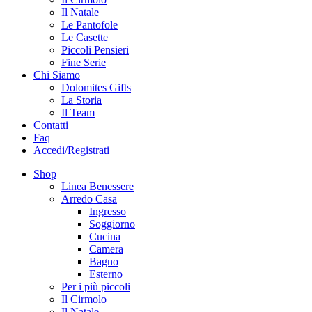
Il Natale
Le Pantofole
Le Casette
Piccoli Pensieri
Fine Serie
Chi Siamo
Dolomites Gifts
La Storia
Il Team
Contatti
Faq
Accedi/Registrati
Shop
Linea Benessere
Arredo Casa
Ingresso
Soggiorno
Cucina
Camera
Bagno
Esterno
Per i più piccoli
Il Cirmolo
Il Natale