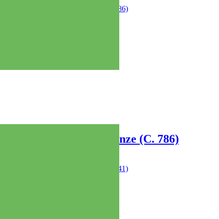
Casetta brucia essenze (C. 786)
€
49,00